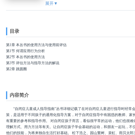
币制：CNY
展开▼
图书分类：文化教育
分类号： G766-62
语种：中文
页数：88
目录
装帧：平装
开本：16开
第1章 本丛书的使用方法与使用前评估
读者对象：本书适用于自闭症儿童家长
第1节 何谓应用行为分析
及相关教育工作者
第2节 本丛书的使用方法
第3节 评估方法与指导方法的解说
第2章 跳圆圈
评估与各步骤指导的目标行为
Step1 在圆圈中站立后，双脚向前跳跃
Step2 在圆圈中站立后，单脚跳跃着前进
Step3 以圆圈为目标，能单脚、双脚交互着跳跃前进
内容简介
Step4 配合一定的节奏完成单脚跳和双脚跳的组合跳跃
Step5 配合不规则的节奏完成连续的单脚跳和双脚跳
“自闭症儿童成人指导指南”丛书详细记载了在对自闭症儿童进行指导时经常
第3章 跳绳
策，是适用于不同孩子的通用化指导方案，对于自闭症指导中有困惑的教师、家
评估与各步骤指导的目标行为
有重要的参考和指导作用。 对自闭症孩子而言，看似很平常的运动，他们也很难
Step1 拿一条跳绳，分别在两边从身后向前摇绳
理解方式、用力方法等有关。让自闭症孩子学会基础的运动，和朋友一起玩，不
Step2 双手握跳绳，将跳绳从身后摇向身前(摇一个半圆)
他们的技能，为将来独自生活打好基础。 松下浩之、园山繁树、裴虹、雨贝太郎