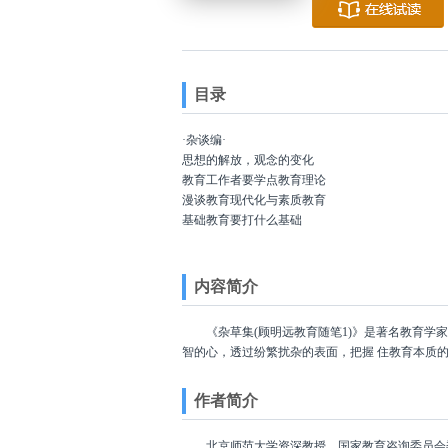
目录
·杂谈编·
思想的解放，观念的变化
教育工作者要学点教育理论
漫谈教育现代化与素质教育
基础教育要打什么基础
知识经济与终身教育
教改，重要的是教育观念的改变
三言两语(一)
内容简介
三言两语(二)
三言两语(三)
《杂草集(顾明远教育随笔1)》是著名教育学家
为更多人提供学习机会
智的心，透过纷繁扰杂的表面，把握 住教育本质
教育过程的一次革命
考试，要有利于人才培养
作者简介
语言、传统、教育和交流
时代、期望、教育和教师
继承、发现、选择和创造
北京师范大学资深教授，国家教育咨询委员会