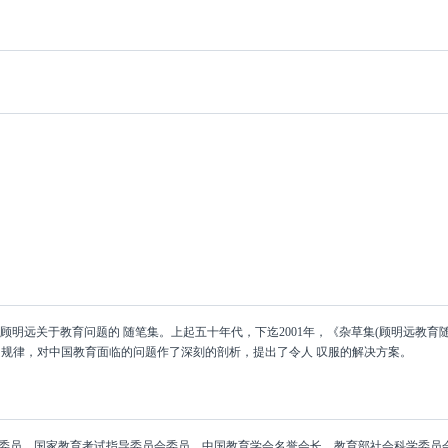
顾明远关于教育问题的 随笔集。上起五十年代，下迄2001年，《杂草集(顾明远教育
的规律，对中国教育面临的问题作了深刻的剖析，提出了令人 叹服的解决方案。
委员，国家教育考试指导委员会委员，中国教育学会名誉会长，教育部社会科学委员