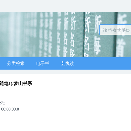
分类检索
电子书
芸悦读
随笔1)/梦山书系
7
版社
0:00:00.0