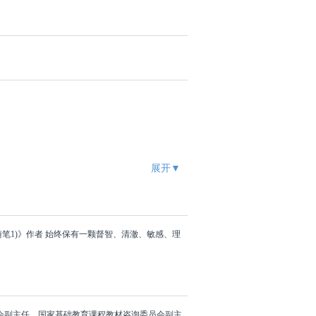
展开▼
随笔1)》作者 始终保有一颗督智、清澈、敏感、理
会副主任，国家基础教育课程教材咨询委员会副主