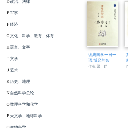
D
政治、法律
E
军事
F
经济
G
文化、科学、教育、体育
H
语言、文字
读典国学一日一
I
文学
语:博弈的智
作者: 梁一群
J
艺术
K
历史、地理
N
自然科学总论
O
数理科学和化学
P
天文学、地球科学
Q
生物科学